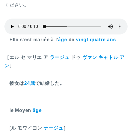
ください。
Elle s’est mariée à l’
âge
de
vingt quatre ans
.
［エル セ マリエ ア
ラージュ
ドゥ
ヴァン キャトル ア
ン
］
彼女は
24歳
で結婚した。
le Moyen
âge
[ル モワイヨン
ナージュ
］