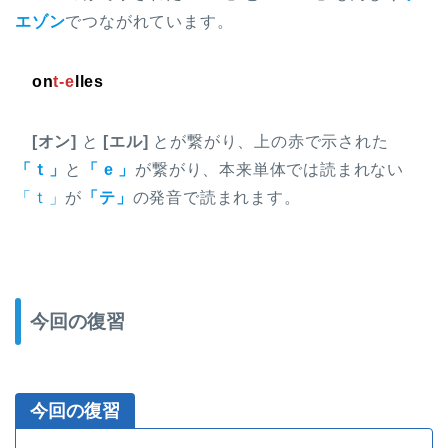
エゾン
でつながれています。
on
t-e
lles
[オン]
と
[エル]
とが繋がり、上の赤で示された
「ｔ」
と
「 e 」
が繋がり、本来単体では読まれない
「ｔ」
が
「テ」
の発音で読まれます。
今回の復習
今回の復習