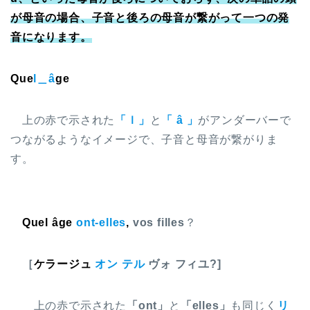
が母音の場合、子音と後ろの母音が繋がって一つの発
音になります。
Que
l＿â
ge
上の赤で示された
「ｌ」
と
「 â 」
がアンダーバーで
つながるようなイメージで、子音と母音が繋がりま
す。
Quel âge
ont-elles
,
vos filles
？
［
ケラージュ
オン テル
ヴォ フィユ?]
上の赤で示された
「ont」
と
「elles」
も同じく
リ