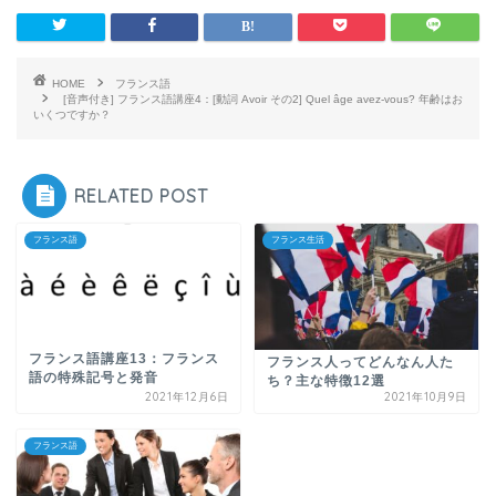
HOME
フランス語
[音声付き] フランス語講座4：[動詞 Avoir その2] Quel âge avez-vous? 年齢はお
いくつですか？
RELATED POST
フランス語
フランス生活
フランス語講座13：フランス
フランス人ってどんなん人た
語の特殊記号と発音
ち？主な特徴12選
2021年12月6日
2021年10月9日
フランス語