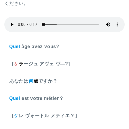
ください。
Quel
âge avez-vous?
［
ケ
ラ
ージュ アヴェ ヴ―?]
あなたは
何
歳
ですか？
Quel
est votre métier？
［
ケ
レ ヴォートル メティエ？］