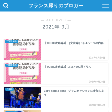
フランス帰りのブロガー
― ARCHIVES ―
2021年 9月
TOEIC勉強
【TOEIC攻略編4】［文法編］1日4ページの内容
2021年9月30日
TOEIC勉強
【TOEIC攻略編3】スコア500用ドリル
2021年9月28日
外国語
Let’s sing a song! ジャムセッションに参加しよ
う
2021年9月26日