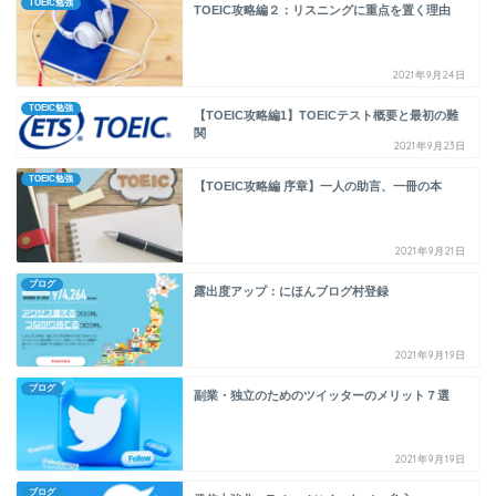
TOEIC勉強
TOEIC攻略編２：リスニングに重点を置く理由
2021年9月24日
TOEIC勉強
【TOEIC攻略編1】TOEICテスト概要と最初の難
関
2021年9月23日
TOEIC勉強
【TOEIC攻略編 序章】一人の助言、一冊の本
2021年9月21日
ブログ
露出度アップ：にほんブログ村登録
2021年9月19日
ブログ
副業・独立のためのツイッターのメリット７選
2021年9月19日
ブログ