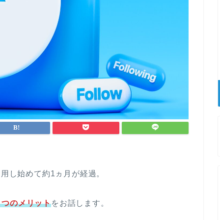
運用し始めて約1ヵ月が経過。
７つのメリット
をお話します。